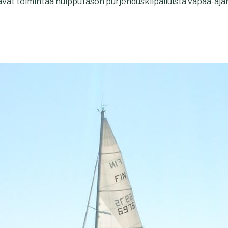
ävät toimintaa huipputason purjehduskilpailuista vapaa-aja