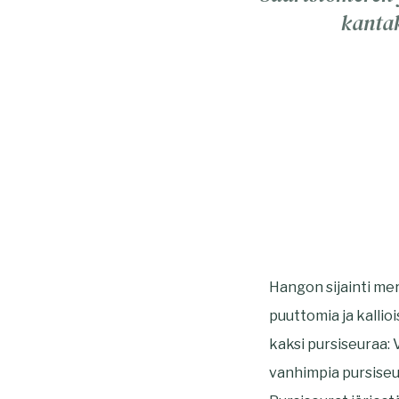
kantak
Hangon sijainti m
puuttomia ja kallio
kaksi pursiseuraa:
vanhimpia pursiseu