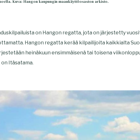
ueella. Kuva: Hangon kaupungin maankäyttöosaston arkisto.
uskilpailuista on Hangon regatta, jota on järjestetty vuosi
ttamatta. Hangon regatta kerää kilpailijoita kaikkialta Su
järjestetään heinäkuun ensimmäisenä tai toisena viikonlopp
 on Itäsatama.