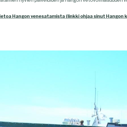
atamien hyvien palveluiden ja Hangon vetovoimaisuuden vu
ätietoa Hangon venesatamista (linkki ohjaa sinut Hangon