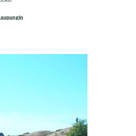
oksi.
 kaupungin