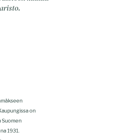
aristo.
immäkseen
. Kaupungissa on
on Suomen
nna 1931.