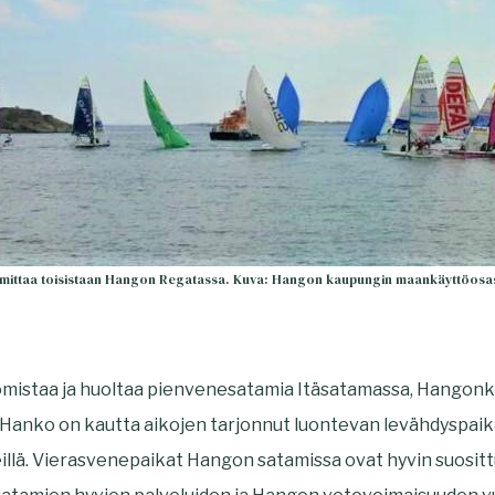
 mittaa toisistaan Hangon Regatassa. Kuva: Hangon kaupungin maankäyttöosas
mistaa ja huoltaa pienvenesatamia Itäsatamassa, Hangonk
Hanko on kautta aikojen tarjonnut luontevan levähdyspaik
illä. Vierasvenepaikat Hangon satamissa ovat hyvin suositt