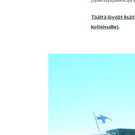
pysähdyspaikkoja s
Täältä löydät lis
kotisivuille).