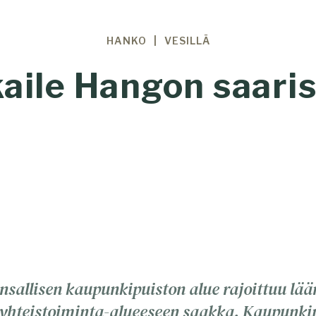
HANKO
VESILLÄ
aile Hangon saari
allisen kaupunkipuiston alue rajoittuu lää
yhteistoiminta-alueeseen saakka. Kaupunki