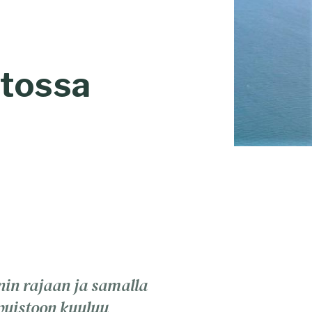
stossa
nin rajaan ja samalla
puistoon kuuluu