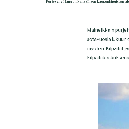
Purjevene Hangon kansallisen kaupunkipuiston al
Maineikkain purjehd
sotavuosia lukuun o
myöten. Kilpailut 
kilpailukeskuksena