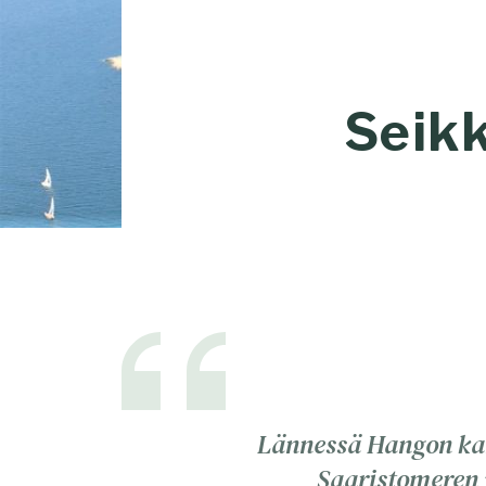
Seikk
Lännessä Hangon kans
Saaristomeren 