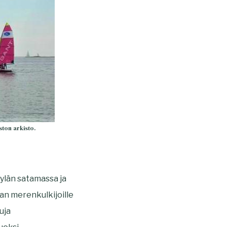
ton arkisto.
ylän satamassa ja
an merenkulkijoille
uja