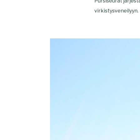
Pursiseurat järjest
virkistysveneilyyn.