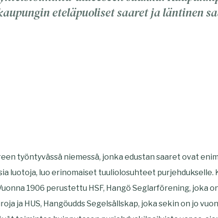
aupungin eteläpuoliset saaret ja läntinen sa
ereen työntyvässä niemessä, jonka edustan saaret ovat en
isia luotoja, luo erinomaiset tuuliolosuhteet purjehdukselle
 Vuonna 1906 perustettu HSF, Hangö Seglarförening, joka 
roja ja HUS, Hangöudds Segelsällskap, joka sekin on jo vuo