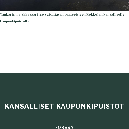
Tankarin majakkasaari luo vaikuttavan päätepisteen Kokkolan kansalliselle
kaupunkipuistolle.
KANSALLISET KAUPUNKIPUISTOT
FORSSA