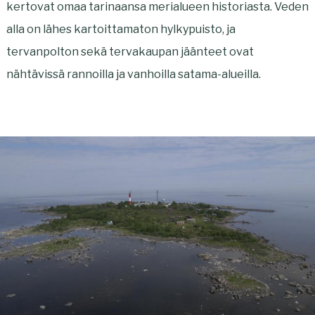
kertovat omaa tarinaansa merialueen historiasta. Veden
n
alla on lähes kartoittamaton hylkypuisto, ja
tervanpolton sekä tervakaupan jäänteet ovat
nähtävissä rannoilla ja vanhoilla satama-alueilla.