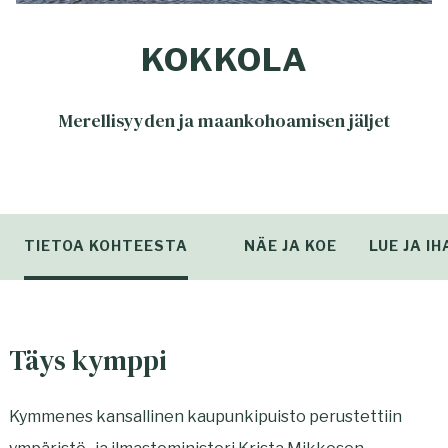
KOKKOLA
Merellisyyden ja maankohoamisen jäljet
TIETOA KOHTEESTA
NÄE JA KOE
LUE JA I
Täys kymppi
Kymmenes kansallinen kaupunkipuisto perustettiin