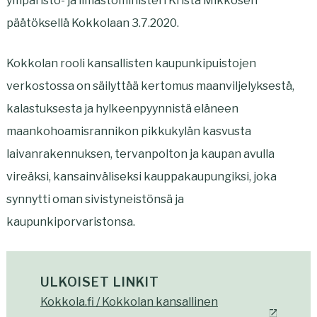
ympäristö- ja ilmastoministeri Krista Mikkosen
päätöksellä Kokkolaan 3.7.2020.
Kokkolan rooli kansallisten kaupunkipuistojen
verkostossa on säilyttää kertomus maanviljelyksestä,
kalastuksesta ja hylkeenpyynnistä eläneen
maankohoamisrannikon pikkukylän kasvusta
laivanrakennuksen, tervanpolton ja kaupan avulla
vireäksi, kansainväliseksi kauppakaupungiksi, joka
synnytti oman sivistyneistönsä ja
kaupunkiporvaristonsa.
ULKOISET LINKIT
Kokkola.fi / Kokkolan kansallinen