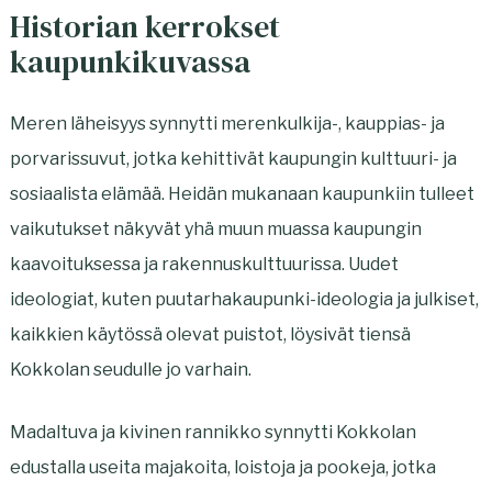
e
t
Historian kerrokset
n
e
kaupunkikuvassa
v
e
ä
n
Meren läheisyys synnytti merenkulkija-, kauppias- ja
l
v
porvarissuvut, jotka kehittivät kaupungin kulttuuri- ja
i
ä
sosiaalista elämää. Heidän mukanaan kaupunkiin tulleet
l
l
vaikutukset näkyvät yhä muun muassa kaupungin
e
i
kaavoituksessa ja rakennuskulttuurissa. Uudet
h
l
ideologiat, kuten puutarhakaupunki-ideologia ja julkiset,
t
e
kaikkien käytössä olevat puistot, löysivät tiensä
e
h
Kokkolan seudulle jo varhain.
e
t
Madaltuva ja kivinen rannikko synnytti Kokkolan
n
e
edustalla useita majakoita, loistoja ja pookeja, jotka
e