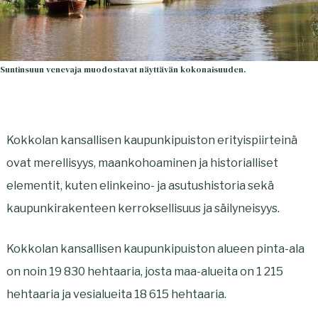
t
u
o
s
,
t
Suntinsuun venevaja muodostavat näyttävän kokonaisuuden.
a
o
v
,
a
a
Kokkolan kansallisen kaupunkipuiston erityispiirteinä
u
v
ovat merellisyys, maankohoaminen ja historialliset
t
a
elementit, kuten elinkeino- ja asutushistoria sekä
u
u
kaupunkirakenteen kerroksellisuus ja säilyneisyys.
u
t
u
u
Kokkolan kansallisen kaupunkipuiston alueen pinta-ala
u
u
on noin 19 830 hehtaaria, josta maa-alueita on 1 215
t
u
hehtaaria ja vesialueita 18 615 hehtaaria.
e
u