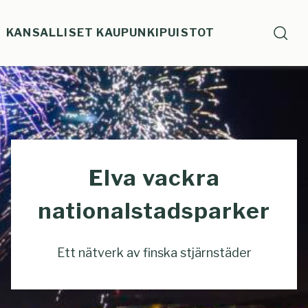
Skip
to
KANSALLISET KAUPUNKIPUISTOT
Sear
content
HAE
Search
SIVU
Elva vackra
nationalstadsparker
Ett nätverk av finska stjärnstäder