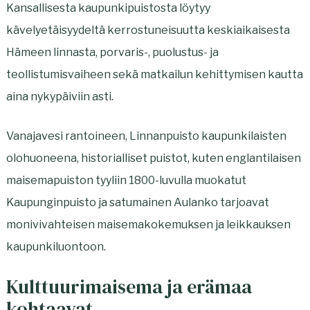
Kansallisesta kaupunkipuistosta löytyy
ä
i
kävelyetäisyydeltä kerrostuneisuutta keskiaikaisesta
l
l
Hämeen linnasta, porvaris-, puolustus- ja
i
e
teollistumisvaiheen sekä matkailun kehittymisen kautta
l
h
aina nykypäiviin asti.
e
t
h
e
Vanajavesi rantoineen, Linnanpuisto kaupunkilaisten
t
e
olohuoneena, historialliset puistot, kuten englantilaisen
e
n
maisemapuiston tyyliin 1800-luvulla muokatut
e
Kaupunginpuisto ja satumainen Aulanko tarjoavat
n
monivivahteisen maisemakokemuksen ja leikkauksen
kaupunkiluontoon.
Kulttuurimaisema ja erämaa
kohtaavat