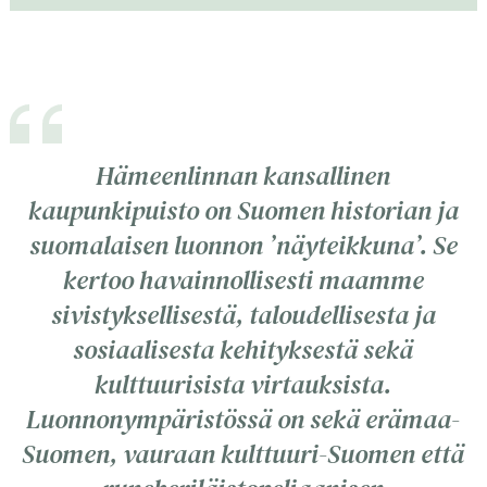
k
i
o
n
i
e
n
n
e
s
Hämeenlinnan kansallinen
n
i
kaupunkipuisto on Suomen historian ja
s
v
suomalaisen luonnon ’näyteikkuna’. Se
i
u
kertoo havainnollisesti maamme
v
s
sivistyksellisestä, taloudellisesta ja
u
t
sosiaalisesta kehityksestä sekä
s
o
kulttuurisista virtauksista.
t
,
Luonnonympäristössä on sekä erämaa-
o
a
Suomen, vauraan kulttuuri-Suomen että
,
v