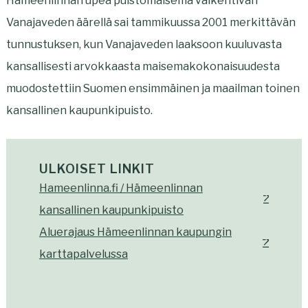
Hämeenlinnan upea puistomaisema välkehtivän
Vanajaveden äärellä sai tammikuussa 2001 merkittävän
tunnustuksen, kun Vanajaveden laaksoon kuuluvasta
kansallisesti arvokkaasta maisemakokonaisuudesta
muodostettiin Suomen ensimmäinen ja maailman toinen
kansallinen kaupunkipuisto.
ULKOISET LINKIT
Hameenlinna.fi / Hämeenlinnan
,
kansallinen kaupunkipuisto
U
Aluerajaus Hämeenlinnan kaupungin
,
l
karttapalvelussa
U
k
l
o