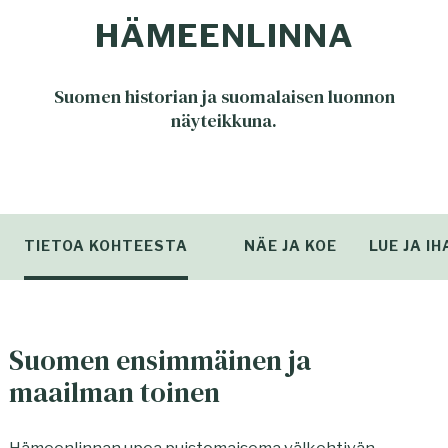
HÄMEENLINNA
Suomen historian ja suomalaisen luonnon
näyteikkuna.
TIETOA KOHTEESTA
NÄE JA KOE
LUE JA I
Suomen ensimmäinen ja
maailman toinen