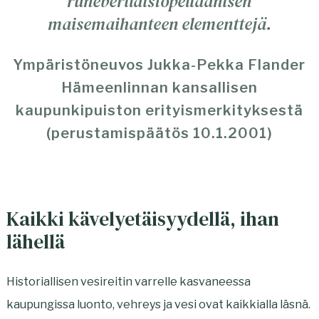
runeberiläistopeliaanisen
a
a
maisemaihanteen elementtejä.
v
u
a
t
Ympäristöneuvos Jukka-Pekka Flander
u
u
Hämeenlinnan kansallisen
t
u
kaupunkipuiston erityismerkityksestä
u
u
(perustamispäätös 10.1.2001)
u
u
u
t
u
e
Kaikki kävelyetäisyydellä, ihan
t
e
lähellä
e
n
e
v
Historiallisen vesireitin varrelle kasvaneessa
n
ä
kaupungissa luonto, vehreys ja vesi ovat kaikkialla läsnä.
v
l