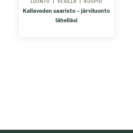
LUONTO
VESILLÄ
KUOPIO
Kallaveden saaristo – järviluonto
lähelläsi