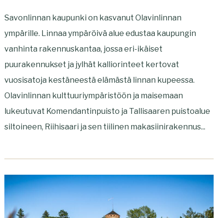
Savonlinnan kaupunki on kasvanut Olavinlinnan
ympärille. Linnaa ympäröivä alue edustaa kaupungin
vanhinta rakennuskantaa, jossa eri-ikäiset
puurakennukset ja jylhät kalliorinteet kertovat
vuosisatoja kestäneestä elämästä linnan kupeessa.
Olavinlinnan kulttuuriympäristöön ja maisemaan
lukeutuvat Komendantinpuisto ja Tallisaaren puistoalue
siltoineen, Riihisaari ja sen tiilinen makasiinirakennus...