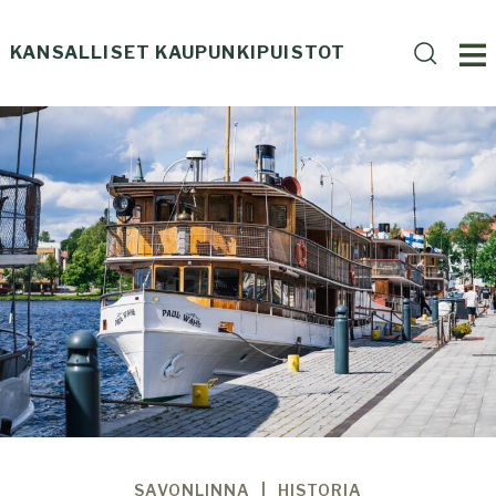
Skip
to
KANSALLISET KAUPUNKIPUISTOT
Haku
content
HAE
Haku
SIVU
SAVONLINNA
HISTORIA