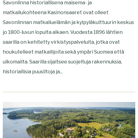
Savonlinna historiallisena maisema- ja
matkailukohteena Kasinonsaaret ovat olleet
Savonlinnan matkailuelämän ja kylpyläkulttuurin keskus
jo 1800-luvun lopulta alkaen. Vuodesta 1896 lähtien
saarilla on kehitetty virkistyspalveluita, jotka ovat
houkutelleet matkailijoita sekä ympäri Suomea että
ulkomailta. Saarilla sijaitsee suojeltuja rakennuksia,
historiallisia puusiltoja ja...