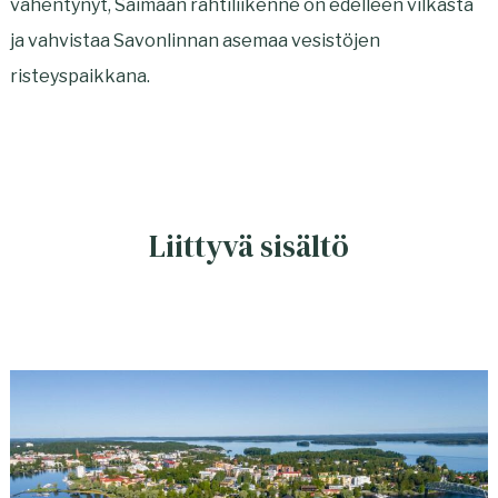
vähentynyt, Saimaan rahtiliikenne on edelleen vilkasta
ja vahvistaa Savonlinnan asemaa vesistöjen
risteyspaikkana.
Liittyvä sisältö