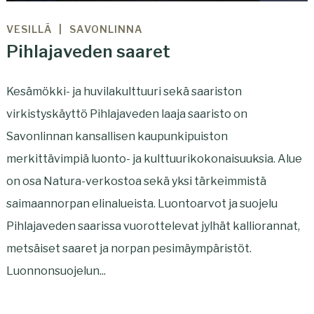
VESILLÄ
SAVONLINNA
Pihlajaveden saaret
Kesämökki- ja huvilakulttuuri sekä saariston
virkistyskäyttö Pihlajaveden laaja saaristo on
Savonlinnan kansallisen kaupunkipuiston
merkittävimpiä luonto- ja kulttuurikokonaisuuksia. Alue
on osa Natura-verkostoa sekä yksi tärkeimmistä
saimaannorpan elinalueista. Luontoarvot ja suojelu
Pihlajaveden saarissa vuorottelevat jylhät kalliorannat,
metsäiset saaret ja norpan pesimäympäristöt.
Luonnonsuojelun...