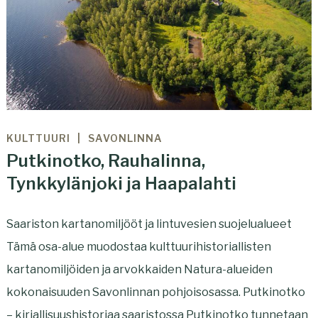
KULTTUURI
SAVONLINNA
Putkinotko, Rauhalinna,
Tynkkylänjoki ja Haapalahti
Saariston kartanomiljööt ja lintuvesien suojelualueet
Tämä osa-alue muodostaa kulttuurihistoriallisten
kartanomiljöiden ja arvokkaiden Natura-alueiden
kokonaisuuden Savonlinnan pohjoisosassa. Putkinotko
– kirjallisuushistoriaa saaristossa Putkinotko tunnetaan