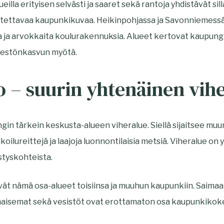
eilla erityisen selvästi ja saaret sekä rantoja yhdistävät sil
tettavaa kaupunkikuvaa. Heikinpohjassa ja Savonniemessä 
ia ja arvokkaita koulurakennuksia. Alueet kertovat kaupung
väestönkasvun myötä.
o – suurin yhtenäinen vih
gin tärkein keskusta-alueen viheralue. Siellä sijaitsee muu
lkoilureittejä ja laajoja luonnontilaisia metsiä. Viheralue on
styskohteista.
ävät nämä osa-alueet toisiinsa ja muuhun kaupunkiin. Saima
amaisemat sekä vesistöt ovat erottamaton osa kaupunkikok