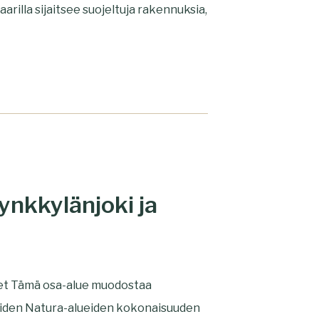
arilla sijaitsee suojeltuja rakennuksia,
ynkkylänjoki ja
ueet Tämä osa-alue muodostaa
kkaiden Natura-alueiden kokonaisuuden