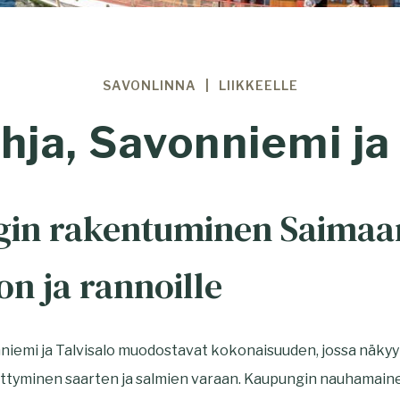
SAVONLINNA
LIIKKEELLE
hja, Savonniemi ja 
in rakentuminen Saimaa
on ja rannoille
niemi ja Talvisalo muodostavat kokonaisuuden, jossa näky
ittyminen saarten ja salmien varaan. Kaupungin nauhamai