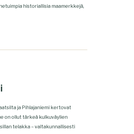
netuimpia historiallisia maamerkkejä,
i
atsilta ja Pihlajaniemi kertovat
ue on ollut tärkeä kulkuväylien
sillan telakka – valtakunnallisesti