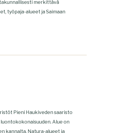
ltakunnallisesti merkittävä
et, työpaja-alueet ja Saimaan
o
ristöt Pieni Haukiveden saaristo
 luontokokonaisuuden. Alue on
n kannalta. Natura-alueet ja