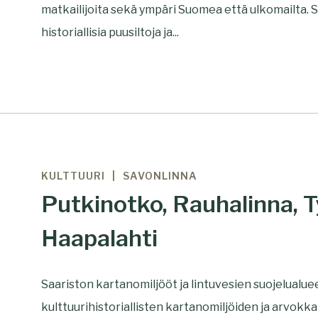
matkailijoita sekä ympäri Suomea että ulkomailta. Sa
historiallisia puusiltoja ja...
KULTTUURI
SAVONLINNA
Putkinotko, Rauhalinna, T
Haapalahti
Saariston kartanomiljööt ja lintuvesien suojelual
kulttuurihistoriallisten kartanomiljöiden ja arvo