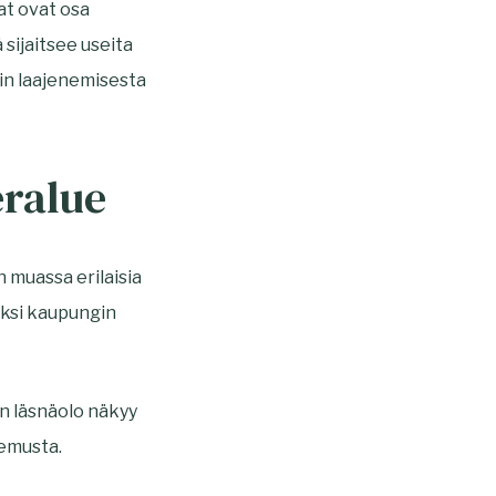
lat ovat osa
sijaitsee useita
in laajenemisesta
eralue
n muassa erilaisia
 yksi kaupungin
an läsnäolo näkyy
emusta.