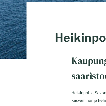
Heikinpo
Kaupung
saaristo
Heikinpohja, Savon
kasvaminen ja keh