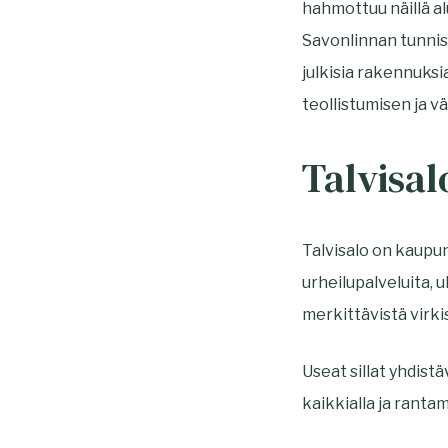
hahmottuu näillä alu
Savonlinnan tunnis
julkisia rakennuks
teollistumisen ja 
Talvisal
Talvisalo on kaupun
urheilupalveluita, u
merkittävistä virki
Useat sillat yhdist
kaikkialla ja rant