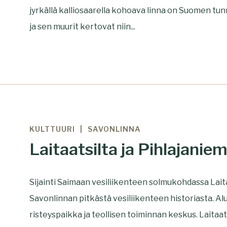
jyrkällä kalliosaarella kohoava linna on Suomen tun
ja sen muurit kertovat niin...
KULTTUURI
SAVONLINNA
Laitaatsilta ja Pihlajaniem
Sijainti Saimaan vesiliikenteen solmukohdassa Laita
Savonlinnan pitkästä vesiliikenteen historiasta. Al
risteyspaikka ja teollisen toiminnan keskus. Laitaat