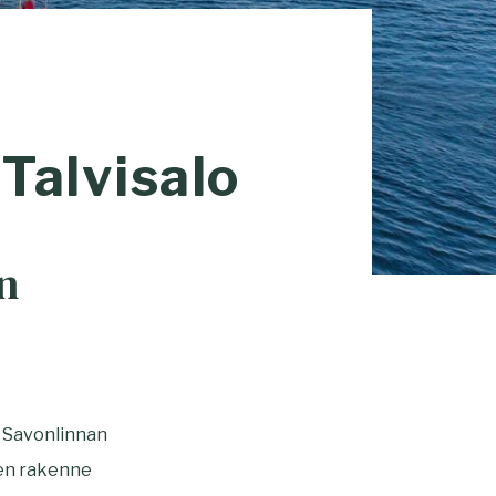
Talvisalo
n
y Savonlinnan
nen rakenne