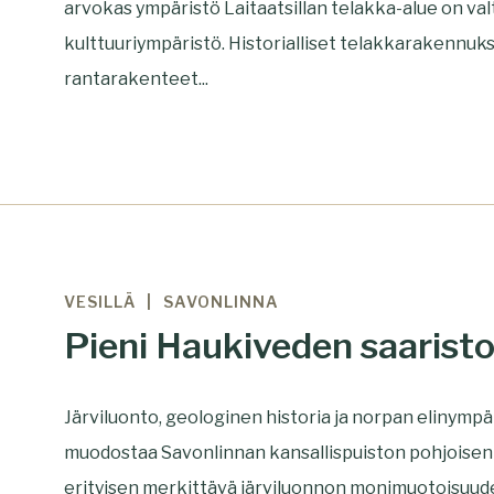
arvokas ympäristö Laitaatsillan telakka-alue on va
kulttuuriympäristö. Historialliset telakkarakennuks
rantarakenteet...
VESILLÄ
SAVONLINNA
Pieni Haukiveden saarist
Järviluonto, geologinen historia ja norpan elinympä
muodostaa Savonlinnan kansallispuiston pohjoisen
erityisen merkittävä järviluonnon monimuotoisuude