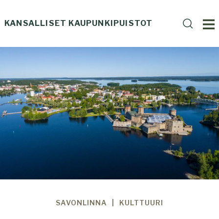
Skip
to
KANSALLISET KAUPUNKIPUISTOT
Haku
content
HAE
Haku
SIVU
SAVONLINNA
KULTTUURI