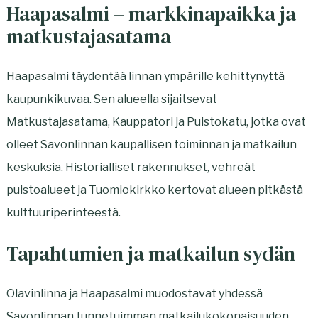
Haapasalmi – markkinapaikka ja
matkustajasatama
Haapasalmi täydentää linnan ympärille kehittynyttä
kaupunkikuvaa. Sen alueella sijaitsevat
Matkustajasatama, Kauppatori ja Puistokatu, jotka ovat
olleet Savonlinnan kaupallisen toiminnan ja matkailun
keskuksia. Historialliset rakennukset, vehreät
puistoalueet ja Tuomiokirkko kertovat alueen pitkästä
kulttuuriperinteestä.
Tapahtumien ja matkailun sydän
Olavinlinna ja Haapasalmi muodostavat yhdessä
Savonlinnan tunnetuimman matkailukokonaisuuden.