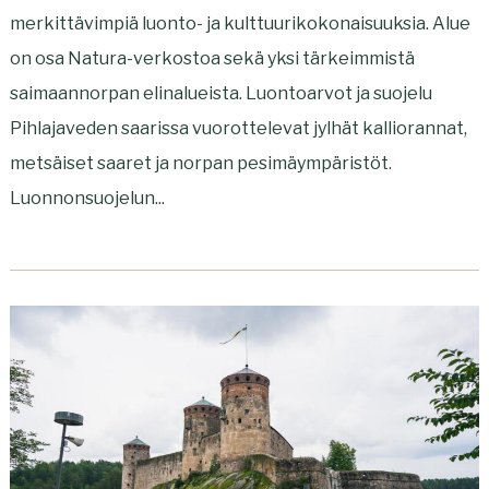
merkittävimpiä luonto- ja kulttuurikokonaisuuksia. Alue
on osa Natura-verkostoa sekä yksi tärkeimmistä
saimaannorpan elinalueista. Luontoarvot ja suojelu
Pihlajaveden saarissa vuorottelevat jylhät kalliorannat,
metsäiset saaret ja norpan pesimäympäristöt.
Luonnonsuojelun...