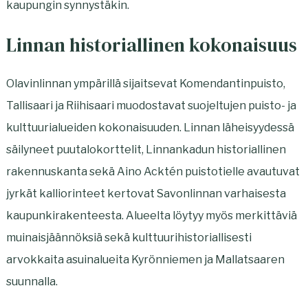
kaupungin synnystäkin.
Linnan historiallinen kokonaisuus
Olavinlinnan ympärillä sijaitsevat Komendantinpuisto,
Tallisaari ja Riihisaari muodostavat suojeltujen puisto- ja
kulttuurialueiden kokonaisuuden. Linnan läheisyydessä
säilyneet puutalokorttelit, Linnankadun historiallinen
rakennuskanta sekä Aino Acktén puistotielle avautuvat
jyrkät kalliorinteet kertovat Savonlinnan varhaisesta
kaupunkirakenteesta. Alueelta löytyy myös merkittäviä
muinaisjäännöksiä sekä kulttuurihistoriallisesti
arvokkaita asuinalueita Kyrönniemen ja Mallatsaaren
suunnalla.