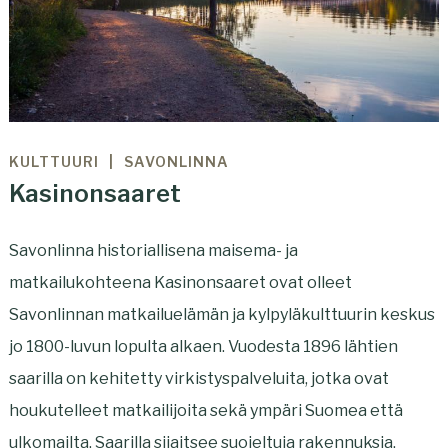
KULTTUURI
SAVONLINNA
Kasinonsaaret
Savonlinna historiallisena maisema- ja
matkailukohteena Kasinonsaaret ovat olleet
Savonlinnan matkailuelämän ja kylpyläkulttuurin keskus
jo 1800-luvun lopulta alkaen. Vuodesta 1896 lähtien
saarilla on kehitetty virkistyspalveluita, jotka ovat
houkutelleet matkailijoita sekä ympäri Suomea että
ulkomailta. Saarilla sijaitsee suojeltuja rakennuksia,