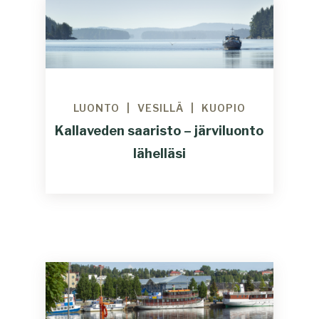
LUONTO
VESILLÄ
KUOPIO
Kallaveden saaristo – järviluonto
lähelläsi