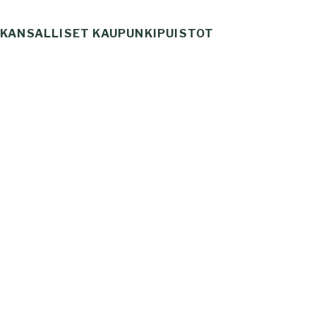
Skip
to
KANSALLISET KAUPUNKIPUISTOT
Haku
content