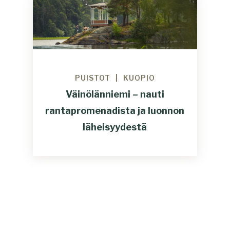
PUISTOT
KUOPIO
Väinölänniemi – nauti
rantapromenadista ja luonnon
läheisyydestä