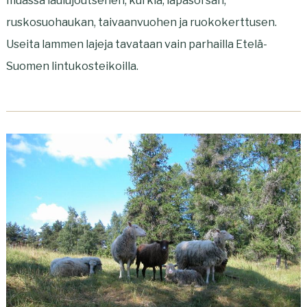
muassa laulujoutsenen, kurkia, lapasorsan,
ruskosuohaukan, taivaanvuohen ja ruokokerttusen.
Useita lammen lajeja tavataan vain parhailla Etelä-
Suomen lintukosteikoilla.