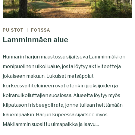
PUISTOT
FORSSA
Lamminmäen alue
Hunnarin harjun maastossa sijaitseva Lamminmäki on
monipuolinen ulkoilualue, josta löytyy aktiviteetteja
jokaiseen makuun. Lukuisat metsäpolut
korkeusvaihteluineen ovat etenkin juoksijoiden ja
koiranulkoiluttajien suosiossa. Alueelta löytyy myös
kilpatason frisbeegolfrata, jonne tullaan heittämään
kauempaakin. Harjun kupeessa sijaitsee myös
Mäkilammin suosittu uimapaikka ja laavu....