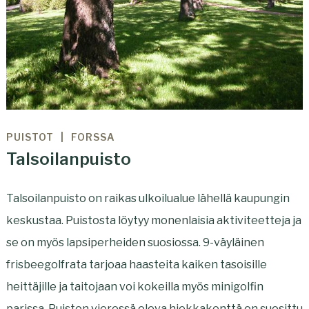
PUISTOT
FORSSA
Talsoilanpuisto
Talsoilanpuisto on raikas ulkoilualue lähellä kaupungin
keskustaa. Puistosta löytyy monenlaisia aktiviteetteja ja
se on myös lapsiperheiden suosiossa. 9-väyläinen
frisbeegolfrata tarjoaa haasteita kaiken tasoisille
heittäjille ja taitojaan voi kokeilla myös minigolfin
parissa. Puiston vieressä oleva hiekkakenttä on suosittu