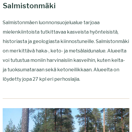
Salmistonmäki
Salmistonmäen luonnonsuojelualue tarjoaa
mielenkiintoista tutkittavaa kasveista hyönteisistä,
historiasta ja geologiasta kiinnostuneille. Salmistonmäki
on merkittävä haka-, keto- ja metsälaidunalue. Alueelta
voi tutustua moniin harvinaisiin kasveihin, kuten kelta-
ja tuoksumataraan sekä ketoneilikkaan. Alueelta on
löydetty jopa 27 kpl eri perhoslajia.