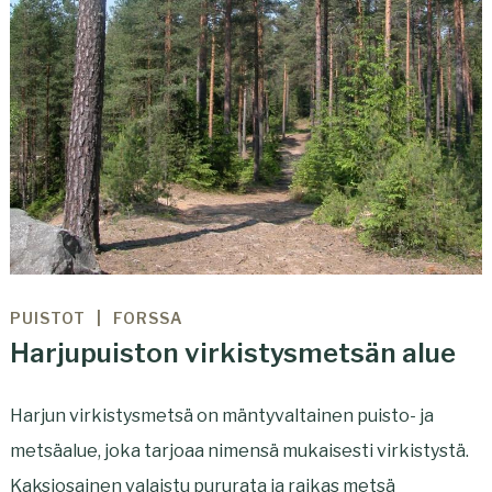
PUISTOT
FORSSA
Harjupuiston virkistysmetsän alue
Harjun virkistysmetsä on mäntyvaltainen puisto- ja
metsäalue, joka tarjoaa nimensä mukaisesti virkistystä.
Kaksiosainen valaistu pururata ja raikas metsä