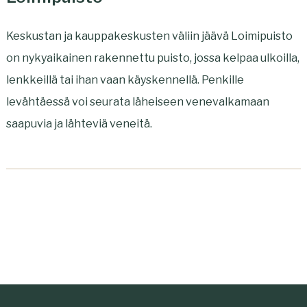
Keskustan ja kauppakeskusten väliin jäävä Loimipuisto
on nykyaikainen rakennettu puisto, jossa kelpaa ulkoilla,
lenkkeillä tai ihan vaan käyskennellä. Penkille
levähtäessä voi seurata läheiseen venevalkamaan
saapuvia ja lähteviä veneitä.