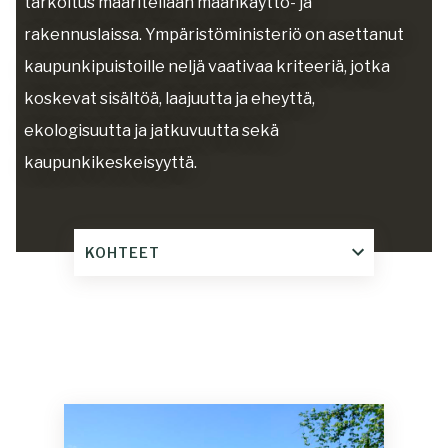
tarkoitus määritellään maankäyttö- ja
rakennuslaissa. Ympäristöministeriö on asettanut
kaupunkipuistoille neljä vaativaa kriteeriä, jotka
koskevat sisältöä, laajuutta ja eheyttä,
ekologisuutta ja jatkuvuutta sekä
kaupunkikeskeisyyttä.