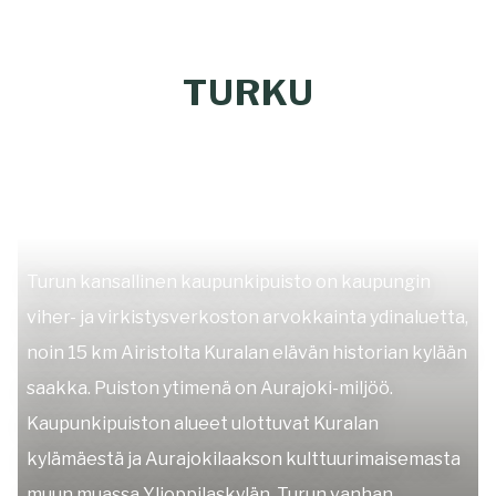
TURKU
Turun kansallinen kaupunkipuisto on kaupungin
viher- ja virkistysverkoston arvokkainta ydinaluetta,
noin 15 km Airistolta Kuralan elävän historian kylään
saakka. Puiston ytimenä on Aurajoki-miljöö.
Kaupunkipuiston alueet ulottuvat Kuralan
kylämäestä ja Aurajokilaakson kulttuurimaisemasta
muun muassa Ylioppilaskylän, Turun vanhan