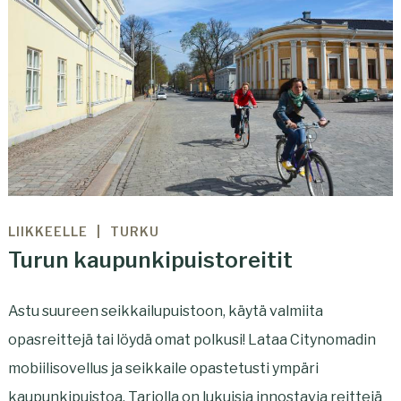
LIIKKEELLE
TURKU
Turun kaupunkipuistoreitit
Astu suureen seikkailupuistoon, käytä valmiita
opasreittejä tai löydä omat polkusi! Lataa Citynomadin
mobiilisovellus ja seikkaile opastetusti ympäri
kaupunkipuistoa. Tarjolla on lukuisia innostavia reittejä