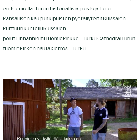
eri teemoilla: Turun historiallisia puistojaTurun
kansallisen kaupunkipuiston pyöräilyreititRuissalon
kulttuurikuntoiluRuissalon
polutLinnanniemiTuomiokirkko - Turku CathedralTurun
tuomiokirkon hautakierros - Turku...